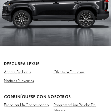
Palanca de cambio tipo recta
Iluminación superior de la consola
Iluminación de la bandeja lateral
Exterior
Luces diurnas
Luces traseras combinadas
DESCUBRA LEXUS
Luces antiniebla delanteras
Acerca De Lexus
Objetivos De Lexus
Luces de giro laterales
Noticias Y Eventos
Luces antiniebla traseras
COMUNÍQUESE CON NOSOTROS
Luz de freno de montaje alto
Encontrar Un Concesionario
Programar Una Prueba De
Espejo exterior
Manejo