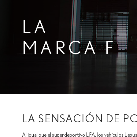
LA
MARCA F
LA SENSACIÓN DE PO
Al igual que el superdeportivo LFA, los vehículos Lexus