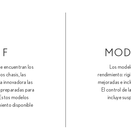
 F
MODE
se encuentran los
Los model
s chasis, las
rendimiento: rig
ía innovadora las
mejoradas e incl
, preparadas para
El control de 
. Estos modelos
incluye sus
miento disponible